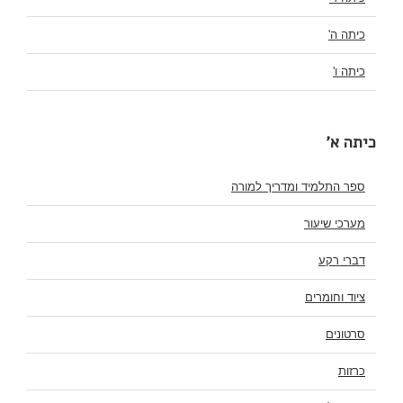
כיתה ה'
כיתה ו'
כיתה א'
ספר התלמיד ומדריך למורה
מערכי שיעור
דברי רקע
ציוד וחומרים
סרטונים
כרזות