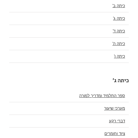
כיתה ב'
כיתה ג'
כיתה ד'
כיתה ה'
כיתה ו'
כיתה ג'
ספר התלמיד ומדריך למורה
מערכי שיעור
דברי רקע
ציוד וחומרים