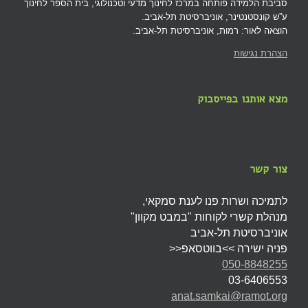
סביבת הלמידה פותחה במרכז לחינוך מדעי וטכנולוגי, בית הספר לחינוך
ע”ש קונסטנטינר, אוניברסיטת תל-אביב.
הוצאה לאור: רמות, אוניברסיטת תל-אביב.
הצהרת נגישות
מצא אותנו בפייסבוק
צור קשר
לתמיכה ושרות פנו לענת סמקאי,
מנהלת קשרי לקוחות "במבט מקוון"
אוניברסיטת תל-אביב
פניה ישירה >>בווטסאפ<<
050-8848255
03-6406553
anat.samkai@ramot.org