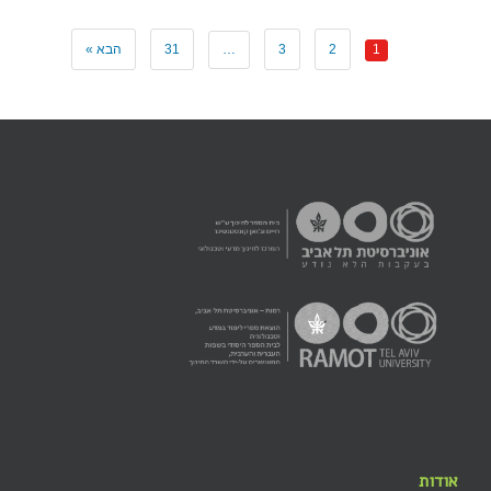
1
2
3
…
31
הבא »
אודות