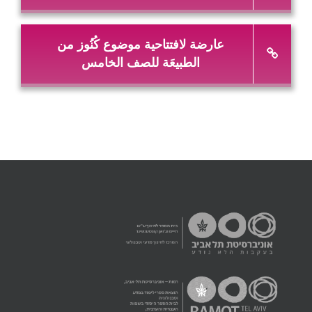
عارضة لافتتاحية موضوع كُنُوز من
الطبيعَة للصف الخامس