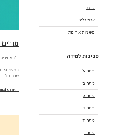
כרזות
ארגז כלים
משימות אוריינות
מורים 
סביבות למידה
*המחירים כ
__________
המענים> תוכ
כיתה א'
שכבת ג': [..
כיתה ב'
anat.samkai
כיתה ג'
כיתה ד'
כיתה ה'
כיתה ו'