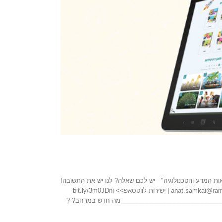
ות המדע והטכנולוגיה" יש לכם שאלה? לנו יש את התשובה!
ענת סמקאי, מנהלת קשרי לקוחות "במבט מקוון" – אוניברסיטת תל-אביבanat.samkai@ramot.org | 050-8848255 | ישירות לווטסאפ>> bit.ly/3m0JDni
_______________________________ מה חדש במרחב? ?