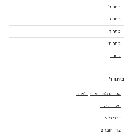
כיתה ב'
כיתה ג'
כיתה ד'
כיתה ה'
כיתה ו'
כיתה ו'
ספר התלמיד ומדריך למורה
מערכי שיעור
דברי רקע
ציוד וחומרים