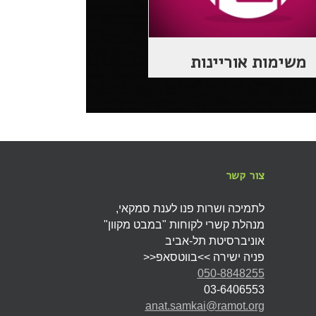
משימות אוריינות
צור קשר
לתמיכה ושרות פנו לענת סמקאי,
מנהלת קשרי לקוחות "במבט מקוון"
אוניברסיטת תל-אביב
פניה ישירה >>בווטסאפ<<
050-8848255
03-6406553
anat.samkai@ramot.org